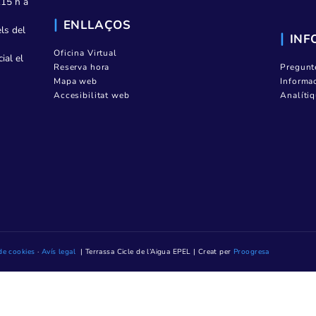
Contractació
Transparència
08223 Terrassa
Notícies
Contacte
Mediateca TAIGUA
ndres, de 8.15 h a
ENLLAÇOS
. (Excepte els del
Oficina Virtual
ió presencial el
Reserva hora
prèviament
Mapa web
Accesibilitat web