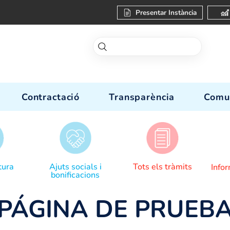
Present
-nos
Contractació
Transparèn
Donar lectura
Ajuts socials i
Tots el
bonificacions