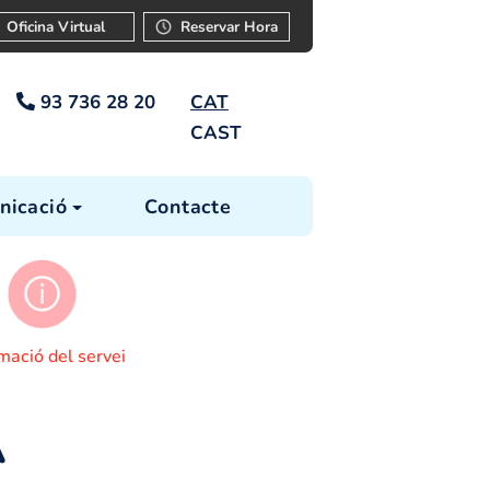
ar
Instància
Oficina Virtual
Reservar Ho
93 736 28 20
CAT
CAST
cia
Comunicació
Contacte
s tràmits
Informació del servei