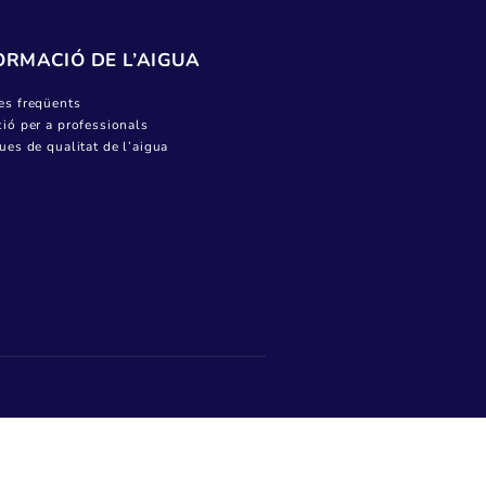
Canviar titular
Pagar factura
Donar lectura
Ajuts socials i bonificacions a la factura de
l’aigua
Informació del servei
INFORMACIÓ DE L’AIGUA
Preguntes freqüents
Informació per a professionals
Analítiques de qualitat de l’aigua