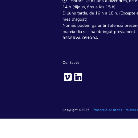
Pl. de Jaume Jover, 1 – 
Telèfon: 93 736 28 20
Horari: De dilluns a dive
14 h (dijous, fins a les 15 h)
Dilluns tarda, de 16 h a 18 h
mes d'agost)
Només podem garantir l'atenc
mateix dia si s'ha obtingut 
RESERVA D'HORA
Contacte