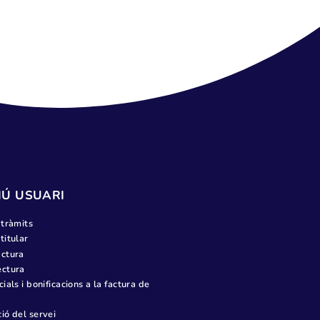
RUEBA
MENÚ USUARI
Tots els tràmits