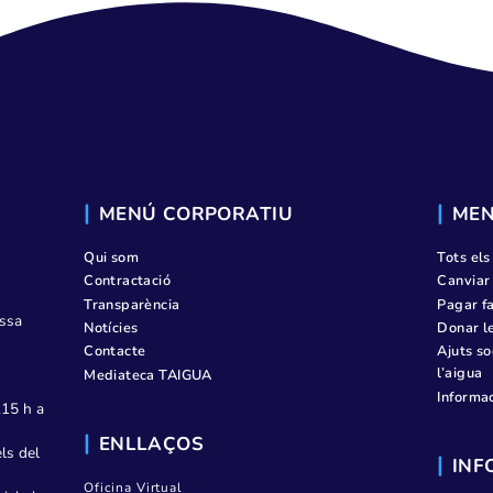
mb energia solar. Consells
es possibles GELADES?