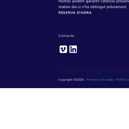
Pl. de Jaume Jover, 1 – 
Telèfon: 93 736 28 20
Horari: De dilluns a dive
14 h (dijous, fins a les 15 h)
Dilluns tarda, de 16 h a 18 h
mes d'agost)
Només podem garantir l'atenc
mateix dia si s'ha obtingut 
RESERVA D'HORA