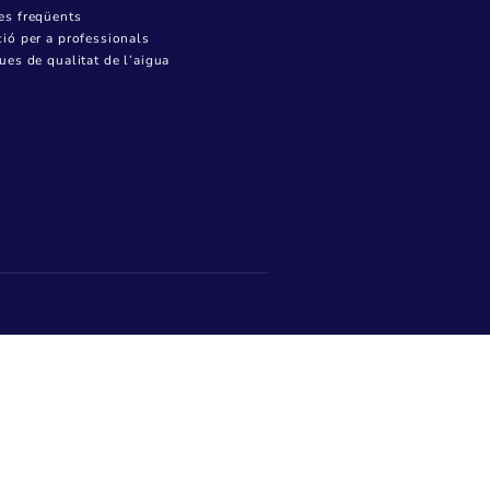
MENÚ USUARI
Tots els tràmits
Canviar titular
Pagar factura
Donar lectura
Ajuts socials i bonificacions a la factura de
l’aigua
Informació del servei
INFORMACIÓ DE L’AIGUA
Preguntes freqüents
Informació per a professionals