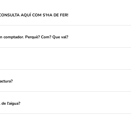
PREGUNTES FR
 comptadors. CONSULTA AQUÍ COM S'HA DE FER!
rament per un comptador. Perquè? Com? Que val?
a factura?
cions a la factura?