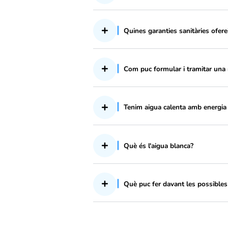
TAIGUA pot realitzar r
Com puc pagar el rebu
Es pot beure l'aigua de
Quines garanties sanità
Com puc formular i tr