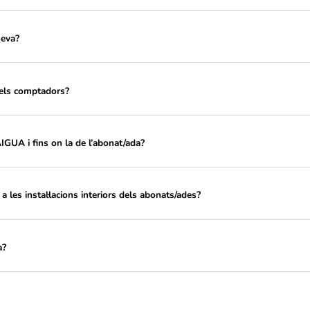
cànon social de l'aigua?
aigua?
ua a casa meva?
 el rebut dels comptadors?
l·lació de TAIGUA i fins on la de l’abonat/ada?