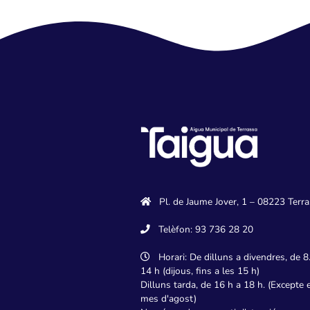
Tenim aigua calenta a
Què és l'aigua blanca?
Què puc fer davant l