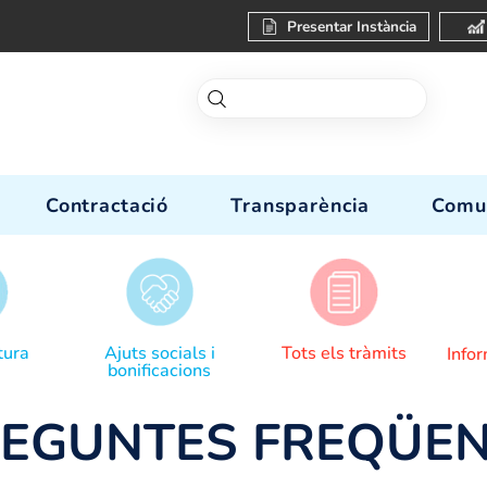
Present
-nos
Contractació
Transparèn
Donar lectura
Ajuts socials i
Tots el
bonificacions