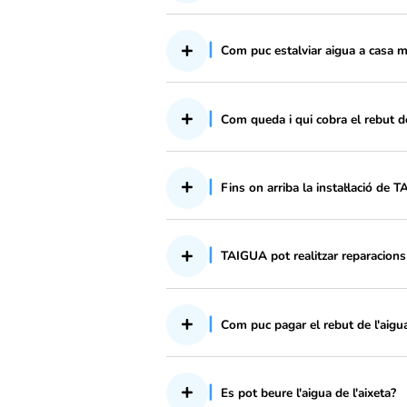
Com puc sol·licitar el 
Què és la duresa de l’
Com puc estalviar aig
Com queda i qui cobra
Fins on arriba la insta