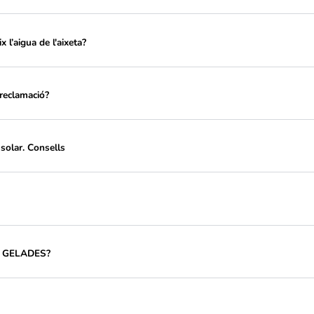
eparacions a les instal·lacions interiors dels abonats/ades?
t de l'aigua?
 l'aixeta?
ries ofereix l’aigua de l'aixeta?
amitar una reclamació?