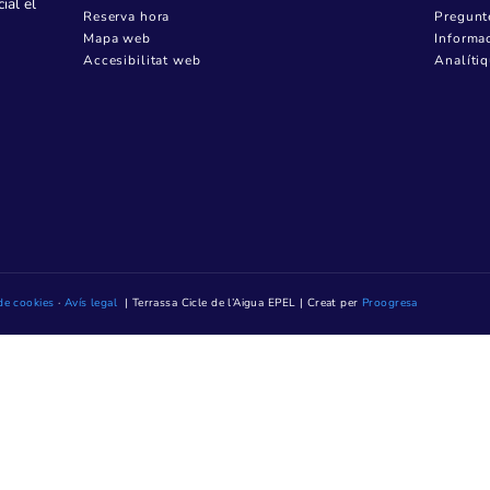
MENÚ CORPORATIU
Qui som
Contractació
Transparència
08223 Terrassa
Notícies
Contacte
Mediateca TAIGUA
ndres, de 8.15 h a
ENLLAÇOS
. (Excepte els del
Oficina Virtual
ió presencial el
Reserva hora
prèviament
Mapa web