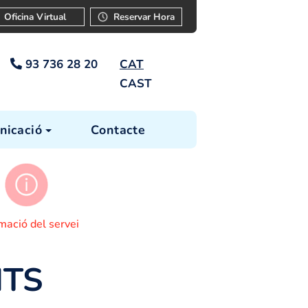
ar
Instància
Oficina Virtual
Reservar Ho
93 736 28 20
CAT
CAST
cia
Comunicació
Contacte
s tràmits
Informació del servei