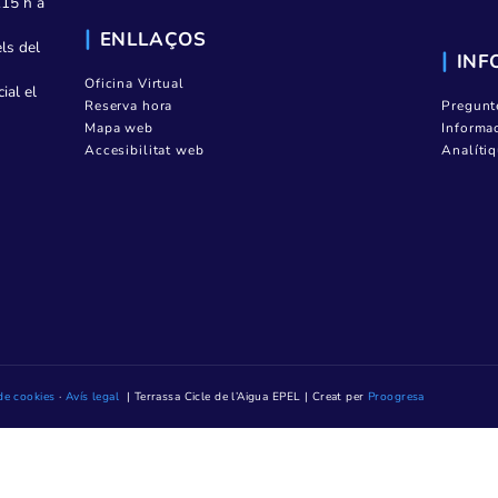
Contractació
Transparència
08223 Terrassa
Notícies
Contacte
Mediateca TAIGUA
ndres, de 8.15 h a
ENLLAÇOS
. (Excepte els del
Oficina Virtual
ió presencial el
Reserva hora
prèviament
Mapa web
Accesibilitat web