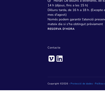
Pl. de Jaume Jover, 1 – 
Telèfon: 93 736 28 20
Horari: De dilluns a dive
14 h (dijous, fins a les 15 h)
Dilluns tarda, de 16 h a 18 h
mes d'agost)
Només podem garantir l'atenc
mateix dia si s'ha obtingut 
RESERVA D'HORA
Contacte