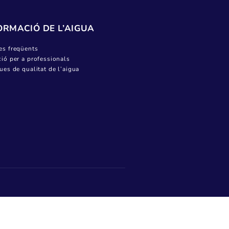
Canviar titular
Pagar factura
Donar lectura
Ajuts socials i bonificacions a la factura de
l’aigua
Informació del servei
INFORMACIÓ DE L’AIGUA
Preguntes freqüents
Informació per a professionals
Analítiques de qualitat de l’aigua