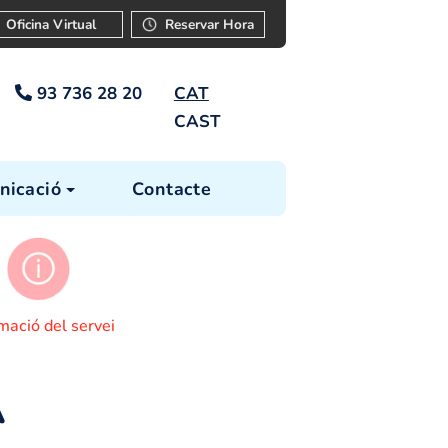
ar
Instància
Oficina Virtual
Reservar Ho
93 736 28 20
CAT
CAST
cia
Comunicació
Contacte
s tràmits
Informació del servei