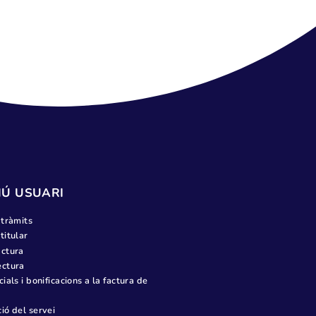
RUEBA
MENÚ USUARI
Tots els tràmits