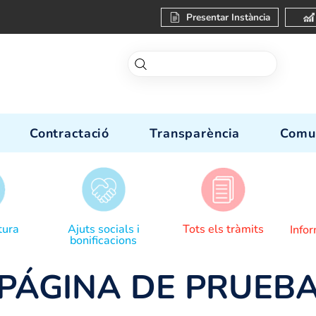
Present
-nos
Contractació
Transparèn
Donar lectura
Ajuts socials i
Tots el
bonificacions