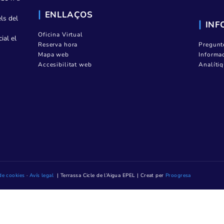
Contractació
Transparència
08223 Terrassa
Notícies
Contacte
Mediateca TAIGUA
ndres, de 8.15 h a
ENLLAÇOS
. (Excepte els del
Oficina Virtual
ió presencial el
Reserva hora
prèviament
Mapa web
Accesibilitat web