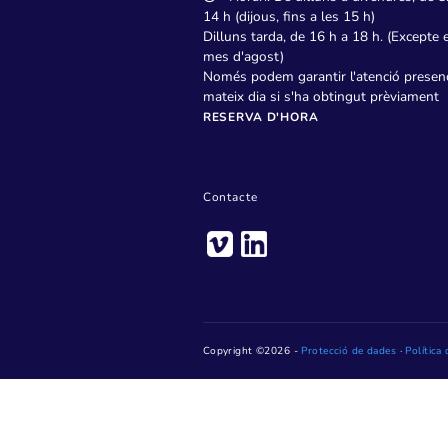
Pl. de Jaume Jover, 1 – 
Telèfon: 93 736 28 20
Horari: De dilluns a dive
14 h (dijous, fins a les 15 h)
Dilluns tarda, de 16 h a 18 h
mes d'agost)
Només podem garantir l'atenc
mateix dia si s'ha obtingut 
RESERVA D'HORA
Contacte