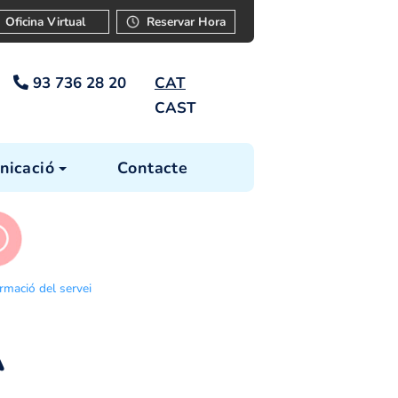
ar
Instància
Oficina Virtual
Reservar Ho
93 736 28 20
CAT
CAST
cia
Comunicació
Contacte
s tràmits
Informació del servei