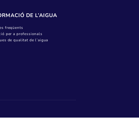
Canviar titular
Pagar factura
Donar lectura
Ajuts socials i bonificacions a la factura de
l’aigua
Informació del servei
INFORMACIÓ DE L’AIGUA
Preguntes freqüents
Informació per a professionals
Analítiques de qualitat de l’aigua