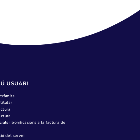
RUEBA
MENÚ USUARI
Tots els tràmits