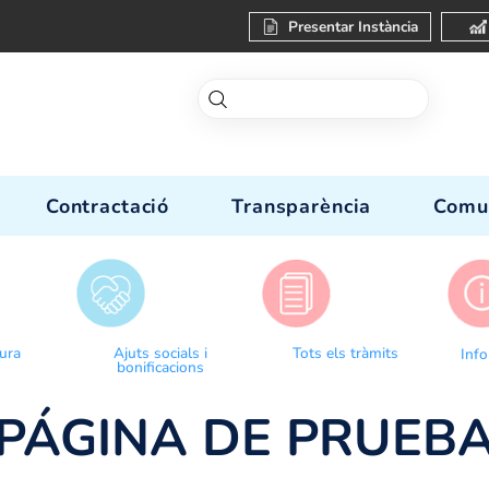
Present
-nos
Contractació
Transparèn
Donar lectura
Ajuts socials i
Tots el
bonificacions