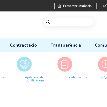
Present
-nos
Contractació
Transparèn
Donar lectura
Ajuts socials i
Tots el
bonificacions