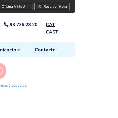
ar
Instància
Oficina Virtual
Reservar Ho
93 736 28 20
CAT
CAST
cia
Comunicació
Contacte
s tràmits
Informació del servei