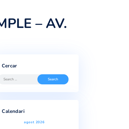
A C/AMPLE – AV.
I
Cercar