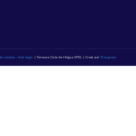
MENÚ CORPORATIU
Qui som
Contractació
Transparència
08223 Terrassa
Notícies
Contacte
Mediateca TAIGUA
ndres, de 8.15 h a
ENLLAÇOS
. (Excepte els del
Oficina Virtual
ió presencial el
Reserva hora
prèviament
Mapa web
Accesibilitat web