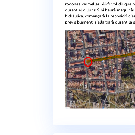
L’estiu passat TAIGUA va 
DN400.
Actualment ja s’ha instal·
d’aquesta a la xarxa d’aba
El proper dilluns dia 9 de
rodones vermelles. Això vol 
durant el dilluns 9 hi hau
hidràulica, començarà la repo
previsiblement, s’allargarà