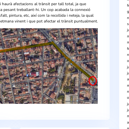
començar una obra de substitució de 830 m. de canonada de
lat tota la canonada nova i estem a punt de fer les connexions
stament.
 juny es faran aquestes connexions als punts marcats amb
dir que hi haurà afectacions al trànsit per tall total, ja que
rà maquinària pesant treballant-hi. Un cop acabada la connexió
sició d’asfalt, pintura, etc, així com la recollida i neteja, la qu
 durant la setmana vinent i que pot afectar el trànsit puntual