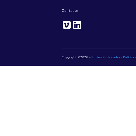
Pl. de Jaume Jover, 1 – 
Telèfon: 93 736 28 20
Horari: De dilluns a dive
14 h (dijous, fins a les 15 h)
Dilluns tarda, de 16 h a 18 h
mes d'agost)
Només podem garantir l'atenc
mateix dia si s'ha obtingut 
RESERVA D'HORA