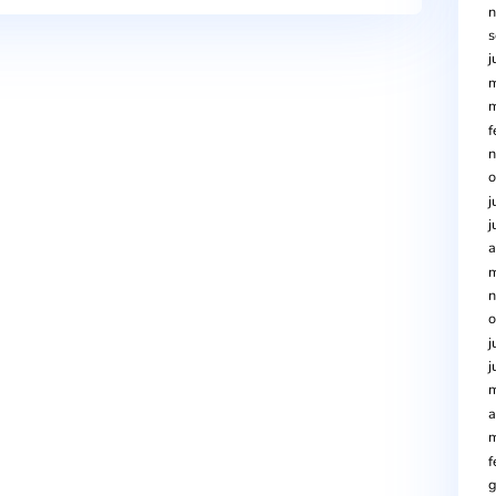
ua, en data 22 de febrer ha decretat l’estat de prealerta per
 premsa del Govern.
Fes clic aqui
Next Po