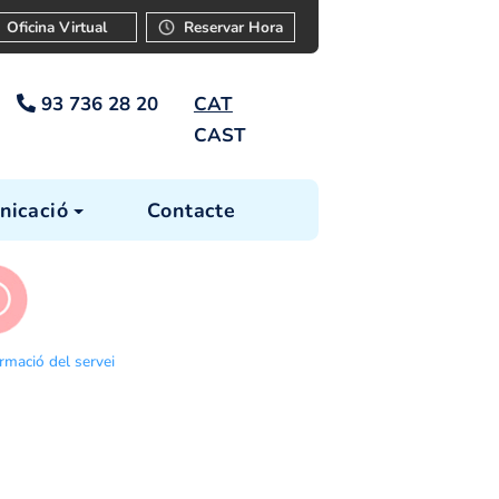
ar
Instància
Oficina Virtual
Reservar Ho
93 736 28 20
CAT
CAST
cia
Comunicació
Contacte
s tràmits
Informació del servei