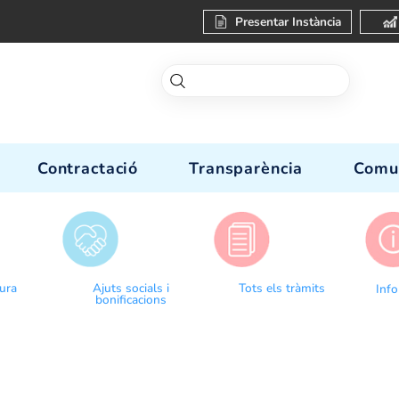
Present
-nos
Contractació
Transparèn
Donar lectura
Ajuts socials i
Tots el
bonificacions