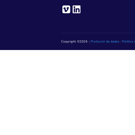
Pl. de Jaume Jover, 1 – 
Telèfon: 93 736 28 20
Horari: De dilluns a dive
14 h (dijous, fins a les 15 h)
Dilluns tarda, de 16 h a 18 h
mes d'agost)
Només podem garantir l'atenc
mateix dia si s'ha obtingut 
RESERVA D'HORA