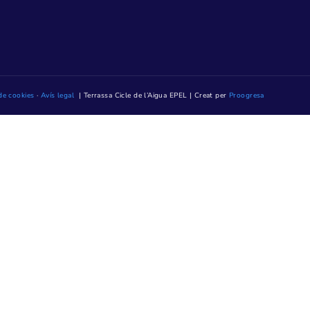
MENÚ CORPORATIU
Qui som
Contractació
Transparència
08223 Terrassa
Notícies
Contacte
Mediateca TAIGUA
ndres, de 8.15 h a
ENLLAÇOS
. (Excepte els del
Oficina Virtual
ió presencial el
Reserva hora
prèviament
Mapa web
Accesibilitat web