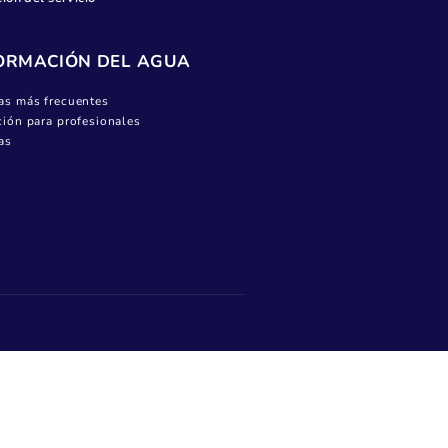
MENÚ USUARIO
Todos los trámites
Cambio de nombre del titular
Pagar factura
Dar la lectura
Ayudas sociales y bonificaciones en la factura
del agua
Información del servicio
INFORMACIÓN DEL AGUA
Preguntas más frecuentes