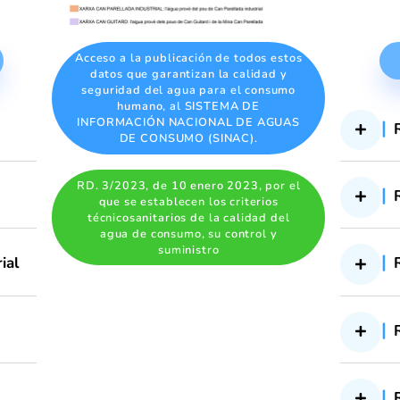
a
 (10)
Acceso a la publicación de todos e
datos que garantizan la calidad
seguridad del agua para el cons
humano, al SISTEMA DE
INFORMACIÓN NACIONAL DE AG
DE CONSUMO (SINAC).
RD. 3/2023, de 10 enero 2023, po
que se establecen los criterios
técnicosanitarios de la calidad d