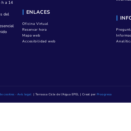
MENÚ CORPORATIVO
Quiénes somos
Contratación
Transparencia
08223 Terrassa
Noticias
Contacto
Mediateca TAIGUA
es, de 8.15 h a 14
ENLACES
(Excepto los del
Oficina Virtual
tención presencial
Reservar hora
 se ha obtenido