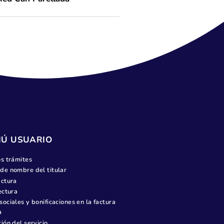
Red Can Parellada Industrial
Red Can Guitard
Red Can Parellada