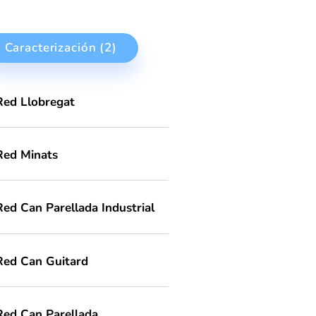
Red Can Guitard
Red Can Parellada
Caracterización (2)
stos
 y
umo
UAS
Red Llobregat
r el
Red Minats
el