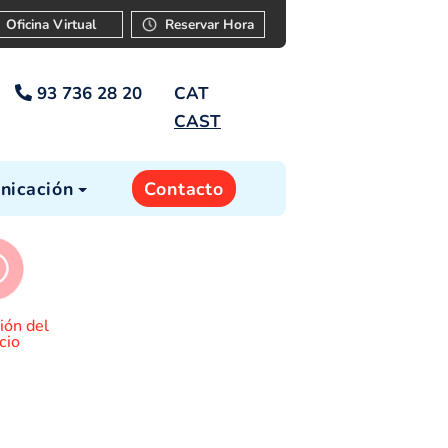
ar
Instancia
Oficina Virtual
Reservar Ho
93 736 28 20
CAT
CAST
cia
Comunicación
Contacto
mites
Información del
servicio