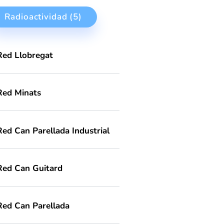
AS
Radioactividad (5)
Red Llobregat
Red Minats
Red Can Parellada Industrial