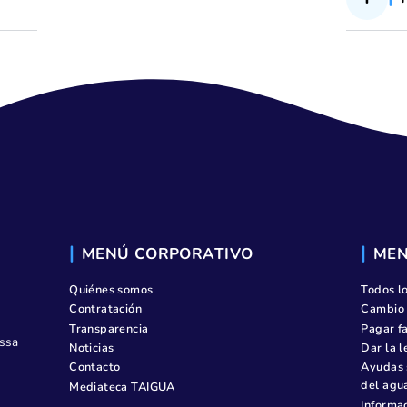
agua de consumo, su control y
suministro
 Industrial
a