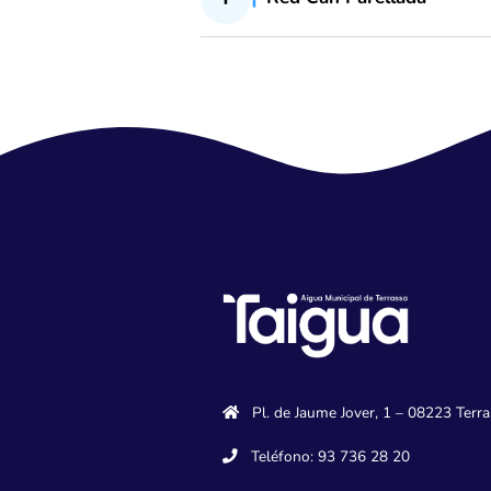
Red Can Parellada
Red Can Guitard
Red Can Parellad