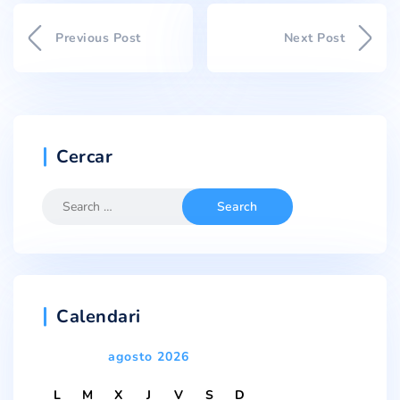
Previous Post
Next Post
Cercar
Calendari
agosto 2026
L
M
X
J
V
S
D