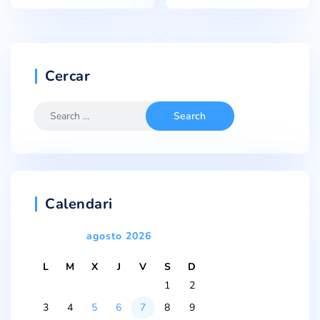
Cercar
Calendari
agosto 2026
L
M
X
J
V
S
D
1
2
3
4
5
6
7
8
9