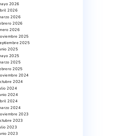
« Jul
Archivos
e mes
agosto 2026
n la
julio 2026
e
junio 2026
mayo 2026
abril 2026
marzo 2026
febrero 2026
s
enero 2026
las
noviembre 2025
fico
septiembre 2025
.
junio 2025