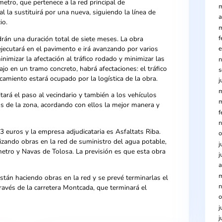
es de 361.403 euros y la duración prevista es de 7 meses. Est
ra de sustitución de 830 metros de tubería de agua potable e
 de Jaume I, terminando en la calle Prat de la Riba. Se trata d
ros de diámetro, que pertenece a la red principal de
sa municipal la sustituirá por una nueva, siguiendo la línea de
 del servicio.
rabajos tendrán una duración total de siete meses. La obra
Triomf, se ejecutará en el pavimento e irá avanzando por vario
es, para minimizar la afectación al tráfico rodado y minimizar 
do de trabajo en un tramo concreto, habrá afectaciones: el trá
io del aparcamiento estará ocupado por la logística de la obra