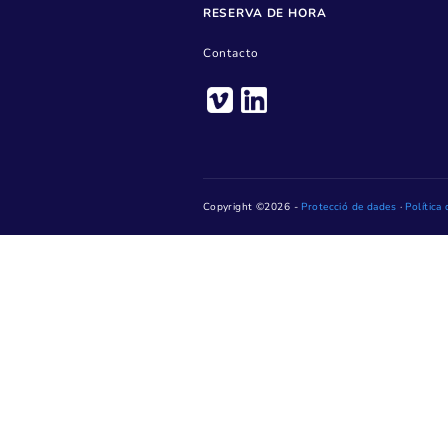
Pl. de Jaume Jover, 1 – 
Teléfono: 93 736 28 20
Horario: De lunes a viern
h (jueves, hasta las 15 h)
Lunes tarde, de 16 h a 18 h. 
mes de agosto)
Sólo podemos garantizar la a