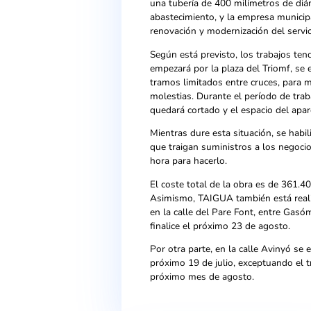
El coste total de la obra 
TAIGUA ha iniciado una ob
calle Ample y en la avenida
una tubería de 400 milímet
abastecimiento, y la empre
renovación y modernización
Según está previsto, los t
empezará por la plaza del 
tramos limitados entre cruc
molestias. Durante el perío
quedará cortado y el espac