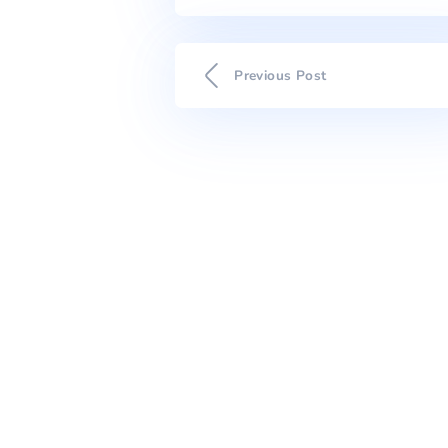
Mientras dure esta situació
que traigan suministros a 
hora para hacerlo.
El coste total de la obra e
Asimismo, TAIGUA también 
en la calle del Pare Font,
finalice el próximo 23 de 
Por otra parte, en la calle
próximo 19 de julio, excep
próximo mes de agosto.
Previous Post