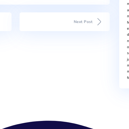
n, se habilitará el paso al vecindario y también a los vehículo
los negocios de la zona, acordando con ellos la mejor manera
s de 361.403 euros y la empresa adjudicataria es Asfaltats Rib
está realizando obras en la red de suministro del agua pota
 entre Gasómetro y Navas de Tolosa. La previsión es que esta 
agosto.
 Avinyó se están haciendo obras en la red y se prevé terminarl
tuando el través de la carretera Montcada, que terminará el
Next Po