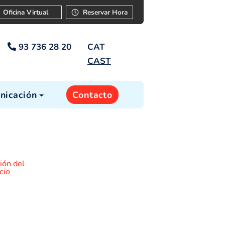
ar
Instancia
Oficina Virtual
Reservar Ho
93 736 28 20
CAT
CAST
cia
Comunicación
Contacto
mites
Información del
servicio