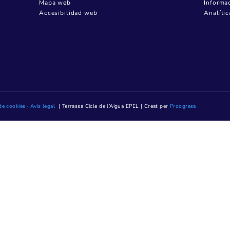
MENÚ CORPORATIVO
Quiénes somos
Contratación
Transparencia
08223 Terrassa
Noticias
Contacto
Mediateca TAIGUA
es, de 8.15 h a 14
ENLACES
(Excepto los del
Oficina Virtual
tención presencial