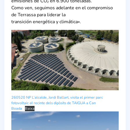
emisiones de CO₂ en 6.900 toneladas.
Como ven, seguimos adelante en el compromiso
de Terrassa para liderar la
transición energética y climática».
260520 NP L’alcalde, Jordi Ballart, visita el primer parc
fotovoltaic al recinte dels dipòsits de TAIGUA a Can
Boada
Baixa